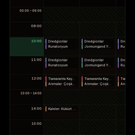
00:00 – 09:00
09:00
10:00
Dredgionlar
Dredgionlar
Dredgion
Runatoryum
Jormungand Yürüyüş Rotası
Runator
11:00
Dredgionlar
Dredgionlar
Dredgion
Runatoryum
Jormungand Yürüyüş Rotası
Runator
12:00
Tiamaranta Kaynakları
Tiamaranta Kaynakları
Arenalar: Çoşkunluk, Disiplin, İş Birliği
Arenalar: Çoşkunluk, Disiplin, İş Birliği
13:00 – 14:00
14:00
Kaleler: Kükürt Ağacı, Asterya, Roah*
15:00