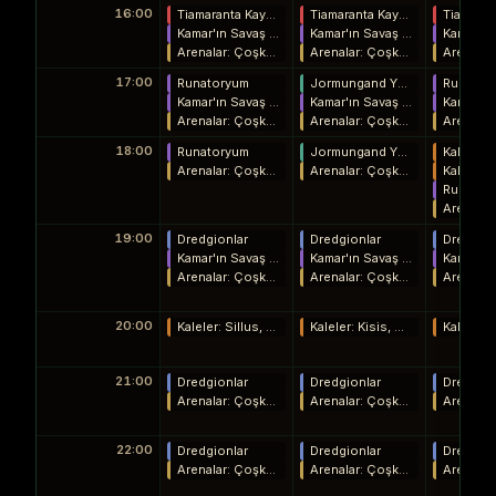
16:00
Tiamaranta Kaynakları
Tiamaranta Kaynakları
Kamar'ın Savaş Meydanı
Kamar'ın Savaş Meydanı
Arenalar: Çoşkunluk, Disiplin, İş Birliği
Arenalar: Çoşkunluk, Disiplin, İş Birliği
17:00
Runatoryum
Jormungand Yürüyüş Rotası
Runator
Kamar'ın Savaş Meydanı
Kamar'ın Savaş Meydanı
Arenalar: Çoşkunluk, Disiplin, İş Birliği
Arenalar: Çoşkunluk, Disiplin, İş Birliği
18:00
Runatoryum
Jormungand Yürüyüş Rotası
Arenalar: Çoşkunluk, Disiplin, İş Birliği
Arenalar: Çoşkunluk, Disiplin, İş Birliği
Runator
19:00
Dredgionlar
Dredgionlar
Dredgion
Kamar'ın Savaş Meydanı
Kamar'ın Savaş Meydanı
Arenalar: Çoşkunluk, Disiplin, İş Birliği
Arenalar: Çoşkunluk, Disiplin, İş Birliği
20:00
Kaleler: Sillus, Bassen, Prades
Kaleler: Kisis, Miren, Krotan
21:00
Dredgionlar
Dredgionlar
Dredgion
Arenalar: Çoşkunluk, Disiplin, İş Birliği
Arenalar: Çoşkunluk, Disiplin, İş Birliği
22:00
Dredgionlar
Dredgionlar
Dredgion
Arenalar: Çoşkunluk, Disiplin, İş Birliği
Arenalar: Çoşkunluk, Disiplin, İş Birliği