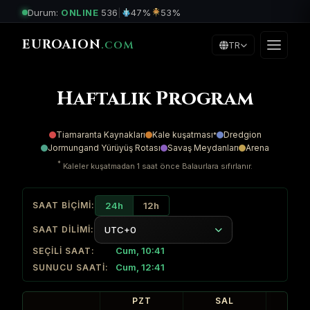
Durum:
ONLINE
536
|
47%
53%
EUROAION
.COM
TR
Haftalık Program
Tiamaranta Kaynakları
Kale kuşatması
Dredgion
*
Jormungand Yürüyüş Rotası
Savaş Meydanları
Arena
*
Kaleler kuşatmadan 1 saat önce Balaurlara sıfırlanır.
24h
12h
SAAT BIÇIMI:
UTC+0
SAAT DILIMI:
Cum, 10:41
SEÇILI SAAT:
Cum, 12:41
SUNUCU SAATI:
PZT
SAL
Ç